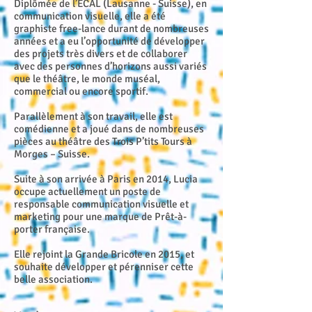
Diplômée de l’ECAL (Lausanne - Suisse), en
communication visuelle, elle a été
graphiste free-lance durant de nombreuses
années et a eu l’opportunité de développer
des projets très divers et de collaborer
avec des personnes d’horizons aussi variés
que le théâtre, le monde muséal,
commercial ou encore sportif.
Parallèlement à son travail, elle est
comédienne et a joué dans de nombreuses
pièces au théâtre des Trois P’tits Tours à
Morges – Suisse.
Suite à son arrivée à Paris en 2014, Lucia
occupe actuellement un poste de
responsable communication visuelle et
marketing pour une marque de Prêt-à-
porter française.
Elle rejoint la Grande Bricole en 2015, et
souhaite développer et pérenniser cette
belle association.