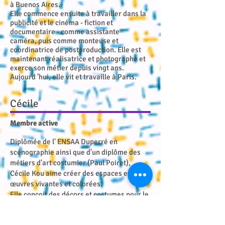
à Buenos Aires.
Elle commence ensuite à travailler dans la
publicité et le cinéma - fiction et
documentaire - comme assistante
caméra, puis comme monteuse et
coordinatrice de postproduction. Elle est
maintenant réalisatrice et photographe et
exerce son métier depuis vingt ans.
Aujourd ’hui, elle vit et travaille à Paris.
Cécile
Membre active
Diplômée de l' ENSAA Duperré en
scénographie ainsi que d'un diplôme des
métiers d'art costumier (Paul Poiret),
Cécile Kou aime créer des espaces et des
œuvres vivantes et colorées.
Elle conçoit des décors et costumes pour le
théâtre, les marionnettes et l'audiovisuel
en mélangeant les matières notamment