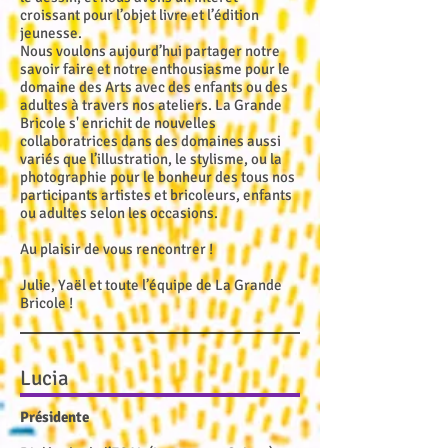
croissant pour l’objet livre et l’édition
jeunesse.
Nous voulons aujourd’hui partager notre
savoir faire et notre enthousiasme pour le
domaine des Arts avec des enfants ou des
adultes à travers nos ateliers. La Grande
Bricole s' enrichit de nouvelles
collaboratrices dans des domaines aussi
variés que l’illustration, le stylisme, ou la
photographie pour le bonheur des tous nos
participants artistes et bricoleurs, enfants
ou adultes selon les occasions.
Au plaisir de vous rencontrer !
Julie, Yaël et toute l’équipe de La Grande
Bricole !
Lucia
Présidente