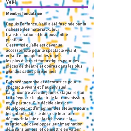
Yaël
Membre fondatrice
Depuis l'enfance, Yaël a été fascinée par la
richesse des matériaux, leur
tran
sformation et leur possibilité
plastique.
C'est ainsi qu'elle est devenue
accessoiriste pour le spectacle vivant,
créant et imaginant les objets
les plus divers et fantastiques pour des
pièces de théâtre et opéras dans les plus
grandes salles parisiennes.
Puis scénographe et décoratrice pour le
spectacle vivant et l' audiovisuel.
La rencontre avec de jeunes stagiaires lui
fait découvrir le plaisir de la transmission
et du partage. Elle décide ainsi de
développer et d'imaginer des ateliers pour
les enfants dans le désir de leur faire
découvrir la joie et la richesse de la
création, de développer leur imagination
déjà sans limites, et de mettre en valeur