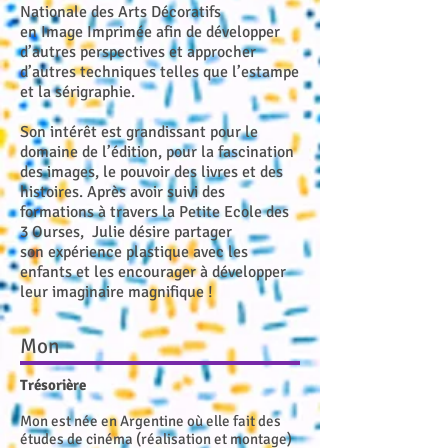
Nationale des Arts Décoratifs
en Image Imprimée afin de développer
d’autres perspectives et approcher
d’autres techniques telles que l’estampe
et la sérigraphie.
Son intérêt est grandissant pour le
domaine de l’édition, pour la fascination
des images, le pouvoir des livres et des
histoires. Après avoir suivi des
formations à travers la Petite Ecole des
3 Ourses, Julie désire partager
son expérience plastique avec les
enfants et les encourager à développer
leur imaginaire magnifique !
Mon
Trésorière
Mon est née en Argentine où elle fait des
études de cinéma (réalisation et montage)