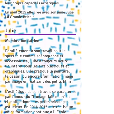
leur propre capacités artistiques.
En août 2015 elle crée avec son amie Julie
La Grande Bricole !
Julie
Membre fondatrice
Parallèlement à son travail pour le
spectacle comme scénographe et
accessoiriste, Julie a toujours nourri
un intérêt pour les arts plastiques et
graphiques. Elle pratique la peinture,
le dessin, ou encore l ’animation image
par image en réalisant des petits films.
L'esthétique de son travail se caractérise
par l'amour du "trucage-fait-main" et
elle affectionne les petits bricolages
astucieux. En
2014-2015
elle réalise un
an de formation continue à l’ Ecole