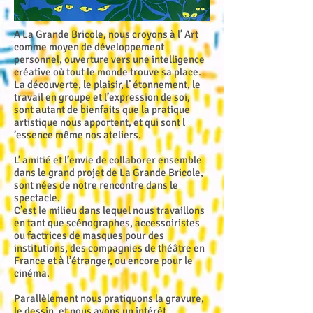
A La Grande Bricole, nous croyons à l’ Art
comme moyen de développement
personnel, ouverture vers une intelligence
créative où tout le monde trouve sa place.
La découverte, le plaisir, l’ étonnement, le
travail en groupe et l’expression de soi,
sont autant de bienfaits que la pratique
artistique nous apportent, et qui sont l
’essence même nos ateliers.
L’ amitié et l’envie de collaborer ensemble
dans le grand projet de La Grande Bricole,
sont nées de notre rencontre dans le
spectacle.
C’est le milieu dans lequel nous travaillons
en tant que scénographes, accessoiristes
ou factrices de masques pour des
institutions, des compagnies de théâtre en
France et à l’étranger, ou encore pour le
cinéma.
Parallèlement nous pratiquons la gravure,
le dessin, et nous avons un intérêt