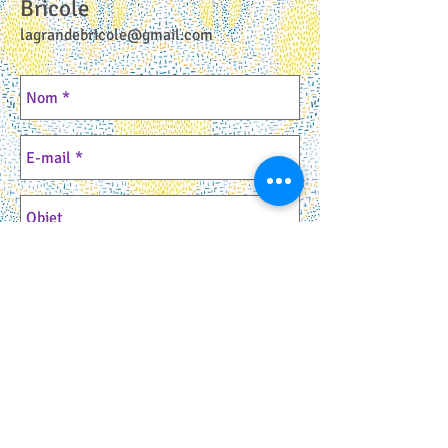
Bricole
lagrandebricole@gmail.com
Envoyer